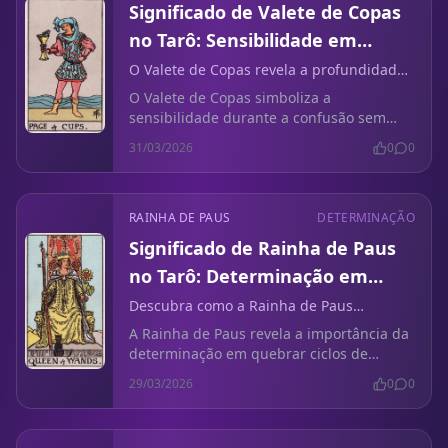
Significado de Valete de Copas
no Tarô: Sensibilidade em
Confusão Sem Contato
O Valete de Copas revela a profundidade
emocional da sensibilidade ao navegar
O Valete de Copas simboliza a
pela confusão sem contato.
sensibilidade durante a confusão sem
contato, incentivando você a explorar
31/03/2026
0
0
sentimentos não resolvidos e seus
próximos passos.
RAINHA DE PAUS
DETERMINAÇÃO
Significado de Rainha de Paus
no Tarô: Determinação em
Atraindo Relações Tóxicas
Descubra como a Rainha de Paus
representa a determinação ao quebrar
A Rainha de Paus revela a importância da
padrões de relacionamentos prejudiciais.
determinação em quebrar ciclos de
relações tóxicas. Aprenda a atrair
29/03/2026
0
0
conexões mais saudáveis.