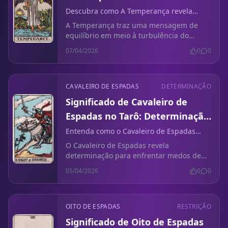
Arrependimento Sem Contato
Descubra como A Temperança revela
insights sobre o equilíbrio emocional após
A Temperança traz uma mensagem de
decisões de afastamento.
equilíbrio em meio à turbulência do
arrependimento sem contato. Aprenda a
07/04/2026
0
0
encontrar harmonia nos conflitos
emocionais.
CAVALEIRO DE ESPADAS
DETERMINAÇÃO
Significado de Cavaleiro de
Espadas no Tarô: Determinação
em Carreira
Entenda como o Cavaleiro de Espadas
representa determinação diante dos
O Cavaleiro de Espadas revela
medos profissionais.
determinação para enfrentar medos de
carreira e a síndrome do impostor. Aja
05/04/2026
0
0
com confiança hoje.
OITO DE ESPADAS
RESTRIÇÃO
Significado de Oito de Espadas