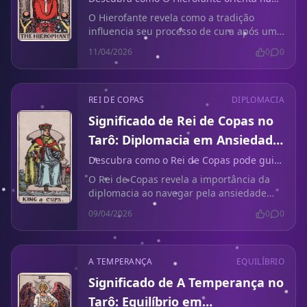
tradição de cura após um término.
O Hierofante revela como a tradição
influencia seu processo de cura após um
término. Abrace sua sabedoria para
11/04/2026
0
0
encontrar paz e fechamento.
REI DE COPAS
DIPLOMACIA
Significado de Rei de Copas no
Tarô: Diplomacia em Ansiedade
Sem Contato
Descubra como o Rei de Copas pode guiá-
lo através da turbulência emocional
O Rei de Copas revela a importância da
causada pela ausência de contato.
diplomacia ao navegar pela ansiedade
sem contato e sentimentos não resolvidos
09/04/2026
0
0
após um término.
A TEMPERANÇA
EQUILÍBRIO
Significado de A Temperança no
Tarô: Equilíbrio em