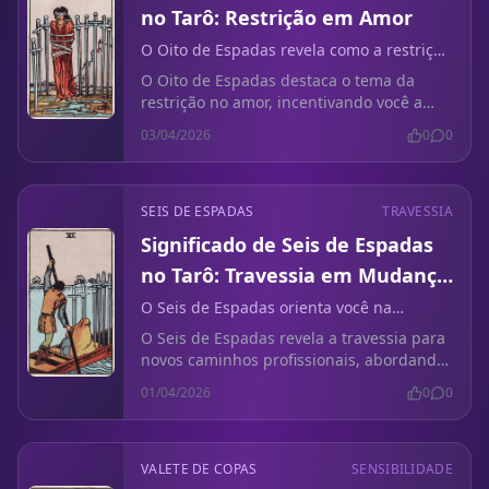
no Tarô: Restrição em Amor
O Oito de Espadas revela como a restrição
pode impactar sua vida amorosa.
O Oito de Espadas destaca o tema da
restrição no amor, incentivando você a
estabelecer limites para recuperar sua
03/04/2026
0
0
energia emocional.
SEIS DE ESPADAS
TRAVESSIA
Significado de Seis de Espadas
no Tarô: Travessia em Mudança
de Carreira
O Seis de Espadas orienta você na
incerteza das transições de carreira.
O Seis de Espadas revela a travessia para
novos caminhos profissionais, abordando
a ansiedade e o medo do desconhecido.
01/04/2026
0
0
VALETE DE COPAS
SENSIBILIDADE