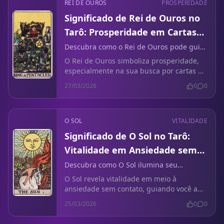
REI DE OUROS
PROSPERIDADE
Significado de Rei de Ouros no
Tarô: Prosperidade em Cartas
de Pokémon
Descubra como o Rei de Ouros pode guiá-
lo a alcançar prosperidade na busca por
O Rei de Ouros simboliza prosperidade,
cartas de Pokémon.
especialmente na sua busca por cartas de
Pokémon a preços justos. Descubra
27/03/2026
0
0
insights práticos hoje.
O SOL
VITALIDADE
Significado de O Sol no Tarô:
Vitalidade em Ansiedade sem
Contato
Descubra como O Sol ilumina seu
caminho em meio à confusão e sinais
O Sol revela vitalidade em meio à
mistos.
ansiedade sem contato, guiando você a
clareza e confiança em tempos incertos.
25/03/2026
0
0