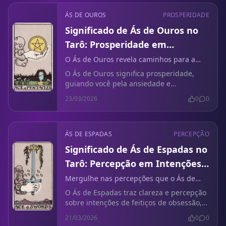
ÁS DE OUROS
PROSPERIDADE
Significado de Ás de Ouros no
Tarô: Prosperidade em
Ansiedade Pós-Término
O Ás de Ouros revela caminhos para a
prosperidade em meio ao caos emocional
O Ás de Ouros significa prosperidade,
de um término.
guiando você pela ansiedade e
turbulência emocional após um término.
23/03/2026
0
0
Descubra insights práticos para a cura.
ÁS DE ESPADAS
PERCEPÇÃO
Significado de Ás de Espadas no
Tarô: Percepção em Intenções
de Feitiços de Obsessão
Mergulhe nas percepções que o Ás de
Espadas traz ao navegar pelas intenções
O Ás de Espadas traz clareza e percepção
de feitiços de obsessão e dilemas éticos.
sobre intenções de feitiços de obsessão,
convidando à reflexão sobre dilemas
21/03/2026
0
0
éticos em seus desejos.